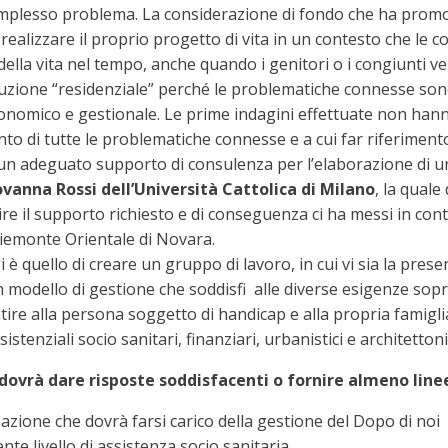
omplesso problema. La considerazione di fondo che ha promoss
ealizzare il proprio progetto di vita in un contesto che le c
ella vita nel tempo, anche quando i genitori o i congiunti 
luzione “residenziale” perché le problematiche connesse sono 
 economico e gestionale. Le prime indagini effettuate non hann
to di tutte le problematiche connesse e a cui far riferiment
 un adeguato supporto di consulenza per l’elaborazione di un
ovanna Rossi dell’Università Cattolica di Milano
, la quale
re il supporto richiesto e di conseguenza ci ha messi in cont
Piemonte Orientale di Novara.
è quello di creare un gruppo di lavoro, in cui vi sia la pres
n modello di gestione che soddisfi alle diverse esigenze sop
tire alla persona soggetto di handicap e alla propria famigli
enziali socio sanitari, finanziari, urbanistici e architettonici
dovrà dare risposte soddisfacenti o fornire almeno linee
zazione che dovrà farsi carico della gestione del Dopo di noi
ente livello di assistenza socio sanitaria