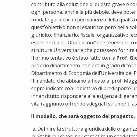
contributo alla soluzione di questo grave e c
ogni persona, anche la più debole, deve poter r
fondate garanzie di permanenza della qualità d
quest’obiettivo non si esaurisce però nella so
giuridico, finanziario, fiscale, organizzativo,
esperienze del “Dopo di noi” che tenessero con
strutture Universitarie che potessero fornire
Il primo tentativo è stato fatto con la
Prof. Gi
proprio dipartimento non era in grado di forni
Dipartimento di Economia dell’Università del 
Il mandato che abbiamo affidato al prof. Maggi 
sopra indicate con l’obiettivo di predisporre u
innanzitutto rispondere alla esigenza di garan
vita raggiunto offrendo adeguati strumenti assist
Il modello, che sarà oggetto del progetto, 
Definire la struttura giuridica delle organiz
Stabilire i criteri per garantire un soddisfac